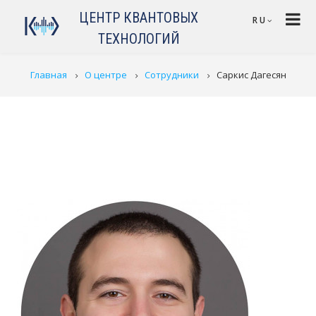
Перейти к основному содержанию
ЦЕНТР КВАНТОВЫХ
RU
ТЕХНОЛОГИЙ
СТРОКА НАВИГАЦИИ
Главная
О центре
Сотрудники
Саркис Дагесян